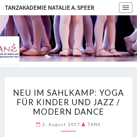
Skip
TANZAKADEMIE NATALIE A. SPEER
Togg
to
navig
content
TANZAKA
NATALI
SPE
NEU
NEU IM SAHLKAMP: YOGA
IM
FÜR KINDER UND JAZZ /
SAHLKAMP:
MODERN DANCE
YOGA
FÜR
2. August 2017
TANS
KINDER
UND