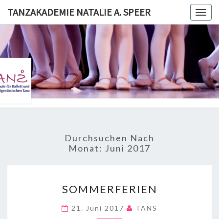
Skip
TANZAKADEMIE NATALIE A. SPEER
Togg
to
navig
content
TANZAKA
NATALI
SPE
Durchsuchen Nach
Monat:
Juni 2017
SOMMERFERIEN
SOMMERFERIEN
21. Juni 2017
TANS