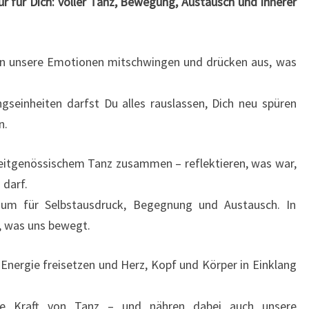
 für Dich: voller Tanz, Bewegung, Austausch und innerer
sen unsere Emotionen mitschwingen und drücken aus, was
gseinheiten darfst Du alles rauslassen, Dich neu spüren
n.
itgenössischem Tanz zusammen – reflektieren, was war,
 darf.
aum für Selbstausdruck, Begegnung und Austausch. In
r, was uns bewegt.
nergie freisetzen und Herz, Kopf und Körper in Einklang
ive Kraft von Tanz – und nähren dabei auch unsere