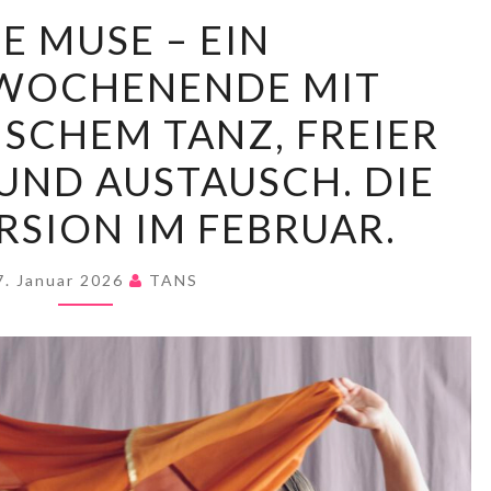
DEINE
E MUSE – EIN
MUSE
VWOCHENENDE MIT
–
EIN
SCHEM TANZ, FREIER
INTENSIVWOCHENENDE
ND AUSTAUSCH. DIE
MIT
ZEITGENÖSSISCHEM
SION IM FEBRUAR.
TANZ,
FREIER
7. Januar 2026
TANS
BEWEGUNG
UND
AUSTAUSCH.
DIE
WINTERVERSION
IM