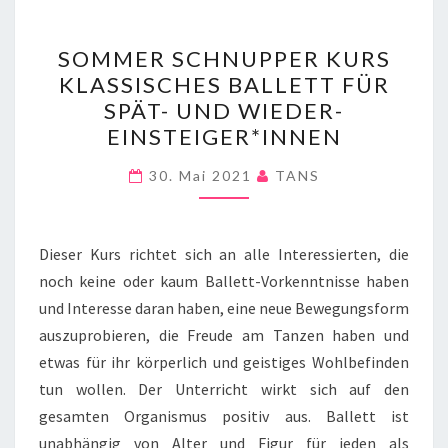
SOMMER
SOMMER SCHNUPPER KURS
SCHNUPPER
KLASSISCHES BALLETT FÜR
KURS
SPÄT- UND WIEDER-
KLASSISCHES
EINSTEIGER*INNEN
BALLETT
FÜR
30. Mai 2021
TANS
SPÄT-
UND
Dieser Kurs richtet sich an alle Interessierten, die
WIEDER-
noch keine oder kaum Ballett-Vorkenntnisse haben
EINSTEIGER*INNEN
und Interesse daran haben, eine neue Bewegungsform
auszuprobieren, die Freude am Tanzen haben und
etwas für ihr körperlich und geistiges Wohlbefinden
tun wollen. Der Unterricht wirkt sich auf den
gesamten Organismus positiv aus. Ballett ist
unabhängig von Alter und Figur für jeden als