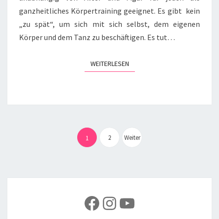
ganzheitliches Körpertraining geeignet. Es gibt kein
„zu spät“, um sich mit sich selbst, dem eigenen
Körper und dem Tanz zu beschäftigen. Es tut…
WEITERLESEN
WEITERLESEN
Seitennummerierung
der
2
Weiter
1
Beiträge
Facebook
Instagram
YouTube