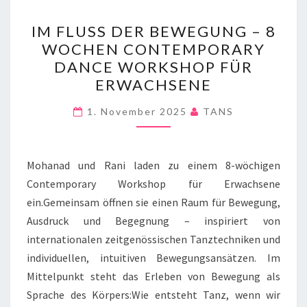
IM
IM FLUSS DER BEWEGUNG – 8
FLUSS
WOCHEN CONTEMPORARY
DER
DANCE WORKSHOP FÜR
BEWEGUNG
ERWACHSENE
–
8
1. November 2025
TANS
WOCHEN
CONTEMPORARY
Mohanad und Rani laden zu einem 8-wöchigen
DANCE
Contemporary Workshop für Erwachsene
WORKSHOP
ein.Gemeinsam öffnen sie einen Raum für Bewegung,
FÜR
Ausdruck und Begegnung – inspiriert von
ERWACHSENE
internationalen zeitgenössischen Tanztechniken und
individuellen, intuitiven Bewegungsansätzen. Im
Mittelpunkt steht das Erleben von Bewegung als
Sprache des Körpers:Wie entsteht Tanz, wenn wir