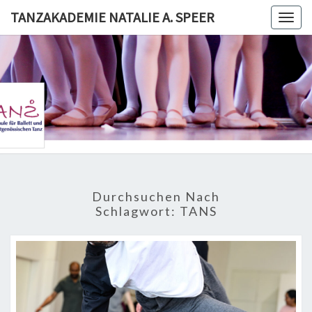
Skip
TANZAKADEMIE NATALIE A. SPEER
Togg
to
navig
content
TANZAKA
NATALI
SPE
Durchsuchen Nach
Schlagwort:
TANS