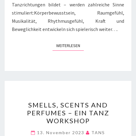
Tanzrichtungen bildet – werden zahlreiche Sinne
stimuliert:Körperbewusstsein, Raumgefühl,
Musikalität, Rhythmusgefühl, Kraft und
Beweglichkeit entwickeln sich spielerisch weiter….
WEITERLESEN
WEITERLESEN
SMELLS,
SMELLS, SCENTS AND
SCENTS
PERFUMES – EIN TANZ
AND
WORKSHOP
PERFUMES
–
13. November 2023
TANS