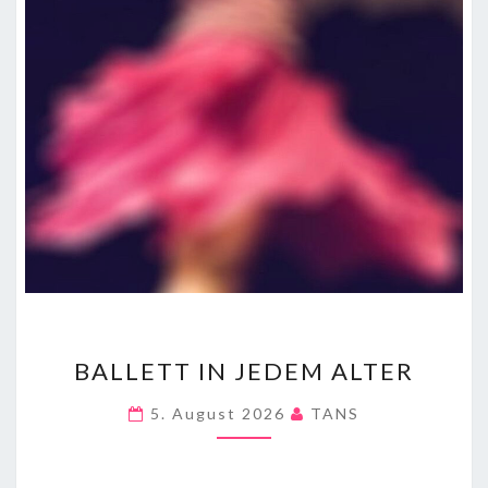
BALLETT
BALLETT IN JEDEM ALTER
IN
JEDEM
5. August 2026
TANS
ALTER