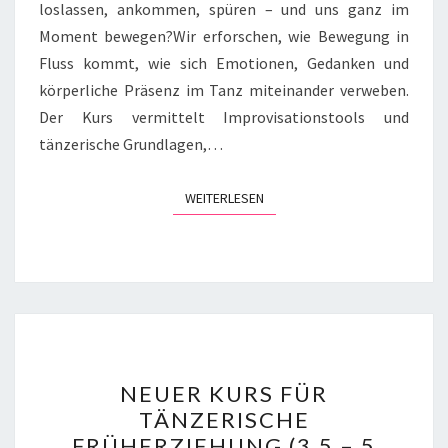
loslassen, ankommen, spüren – und uns ganz im
Moment bewegen?Wir erforschen, wie Bewegung in
Fluss kommt, wie sich Emotionen, Gedanken und
körperliche Präsenz im Tanz miteinander verweben.
Der Kurs vermittelt Improvisationstools und
tänzerische Grundlagen,…
WEITERLESEN
WEITERLESEN
NEUER
NEUER KURS FÜR
KURS
TÄNZERISCHE
FÜR
FRÜHERZIEHUNG (3,5 – 5