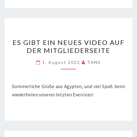
ES
ES GIBT EIN NEUES VIDEO AUF
GIBT
DER MITGLIEDERSEITE
EIN
NEUES
1. August 2022
TANS
VIDEO
AUF
DER
Sommerliche Grüße aus Ägypten, und viel Spaß beim
MITGLIEDERSEITE
wiederholen unseres letzten Exercices!