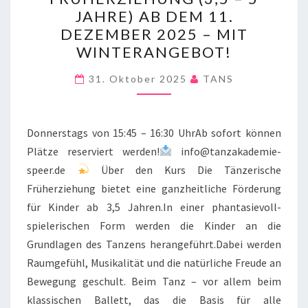
TÄNZERISCHE
JAHRE) AB DEM 11.
FRÜHERZIEHUNG
DEZEMBER 2025 – MIT
(3,5
WINTERANGEBOT!
–
5
31. Oktober 2025
TANS
JAHRE)
AB
Donnerstags von 15:45 – 16:30 UhrAb sofort können
DEM
Plätze reserviert werden!
info@tanzakademie-
11.
speer.de
Über den Kurs Die Tänzerische
DEZEMBER
Früherziehung bietet eine ganzheitliche Förderung
2025
für Kinder ab 3,5 Jahren.In einer phantasievoll-
–
spielerischen Form werden die Kinder an die
MIT
Grundlagen des Tanzens herangeführt.Dabei werden
WINTERANGEBOT!
Raumgefühl, Musikalität und die natürliche Freude an
Bewegung geschult. Beim Tanz – vor allem beim
klassischen Ballett, das die Basis für alle