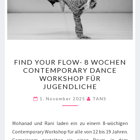
FIND
FIND YOUR FLOW- 8 WOCHEN
YOUR
CONTEMPORARY DANCE
FLOW-
WORKSHOP FÜR
8
JUGENDLICHE
WOCHEN
CONTEMPORARY
1. November 2025
TANS
DANCE
WORKSHOP
Mohanad und Rani laden ein zu einem 8-wöchigen
FÜR
Contemporary Workshop für alle von 12 bis 19 Jahren.
JUGENDLICHE