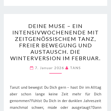
DEINE
DEINE MUSE – EIN
MUSE
INTENSIVWOCHENENDE MIT
–
ZEITGENÖSSISCHEM TANZ,
EIN
FREIER BEWEGUNG UND
INTENSIVWOCHENENDE
AUSTAUSCH. DIE
MIT
WINTERVERSION IM FEBRUAR.
ZEITGENÖSSISCHEM
TANZ,
7. Januar 2026
TANS
FREIER
BEWEGUNG
Tanzt und bewegst Du Dich gern – hast Dir im Alltag
UND
aber schon lange keine Zeit mehr für Dich
AUSTAUSCH.
genommen?Fühlst Du Dich in der dunklen Jahreszeit
DIE
manchmal schwer, müde oder ausgelaugt?Dann
WINTERVERSION