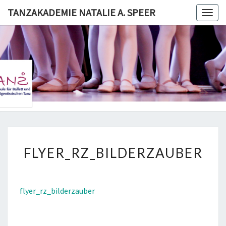
Skip
TANZAKADEMIE NATALIE A. SPEER
Togg
to
navig
content
TANZAKA
NATALI
SPE
FLYER_RZ_BILDERZAUBE
FLYER_RZ_BILDERZAUBER
flyer_rz_bilderzauber