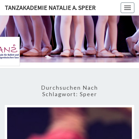
Skip
TANZAKADEMIE NATALIE A. SPEER
Togg
to
navig
content
TANZAKA
NATALI
SPE
Durchsuchen Nach
Schlagwort:
Speer