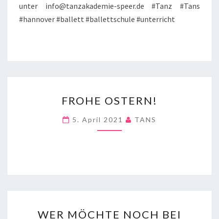
unter info@tanzakademie-speer.de #Tanz #Tans
#hannover #ballett #ballettschule #unterricht
FROHE
FROHE OSTERN!
OSTERN!
5. April 2021
TANS
WER
WER MÖCHTE NOCH BEI
MÖCHTE