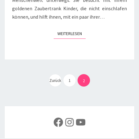
goldenen Zaubertrank Kinder, die nicht einschlafen
können, und hilft ihnen, mit ein paar ihrer…
WEITERLESEN
WEITERLESEN
Seitennummerierung
der
Zurück
1
2
Beiträge
Facebook
Instagram
YouTube