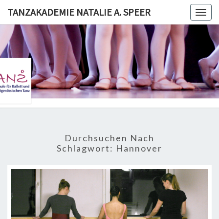
Skip
TANZAKADEMIE NATALIE A. SPEER
Togg
to
navig
content
TANZAKA
NATALI
SPE
Durchsuchen Nach
Schlagwort:
Hannover