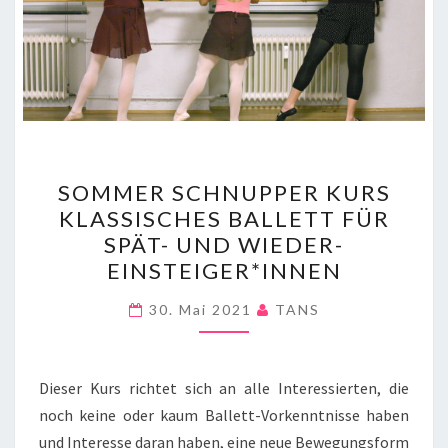
SOMMER
SOMMER SCHNUPPER KURS
SCHNUPPER
KLASSISCHES BALLETT FÜR
KURS
SPÄT- UND WIEDER-
KLASSISCHES
EINSTEIGER*INNEN
BALLETT
FÜR
30. Mai 2021
TANS
SPÄT-
UND
Dieser Kurs richtet sich an alle Interessierten, die
WIEDER-
noch keine oder kaum Ballett-Vorkenntnisse haben
EINSTEIGER*INNEN
und Interesse daran haben, eine neue Bewegungsform