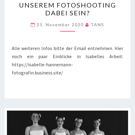
UNSEREM FOTOSHOOTING
NOCH
DABEI SEIN?
BEI
UNSEREM
25. November 2020
TANS
FOTOSHOOTING
DABEI
SEIN?
Alle weiteren Infos bitte der Email entnehmen. Hier
noch ein paar Einblicke in Isabelles Arbeit:
https://isabelle-hannemann-
fotografin.business.site/