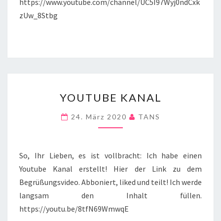
https://www.youtube.com/channel/UC5I97Wyj0ndCxk
zUw_8Stbg
YOUTUBE
YOUTUBE KANAL
KANAL
24. März 2020
TANS
So, Ihr Lieben, es ist vollbracht: Ich habe einen
Youtube Kanal erstellt! Hier der Link zu dem
Begrüßungsvideo. Abboniert, liked und teilt! Ich werde
langsam den Inhalt füllen.
https://youtu.be/8tfN69WmwqE