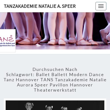
Skip
TANZAKADEMIE NATALIE A. SPEER
Togg
to
navig
content
TANZAKA
NATALI
SPE
Durchsuchen Nach
Schlagwort:
Ballet Ballett Modern Dance
Tanz Hannover TANS Tanzakademie Natalie
Aurora Speer Pavillon Hannover
Theaterwerkstatt