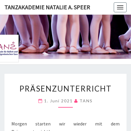
Skip
TANZAKADEMIE NATALIE A. SPEER
Togg
to
navig
content
TANZAKA
NATALI
SPE
PRÄSENZUNTERRICHT
PRÄSENZUNTERRICHT
1. Juni 2021
TANS
Morgen starten wir wieder mit dem