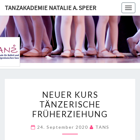
Skip
TANZAKADEMIE NATALIE A. SPEER
Togg
to
navig
content
TANZAKA
NATALI
SPE
NEUER
NEUER KURS
KURS
TÄNZERISCHE
TÄNZERISCHE
FRÜHERZIEHUNG
FRÜHERZIEHUNG
24. September 2020
TANS