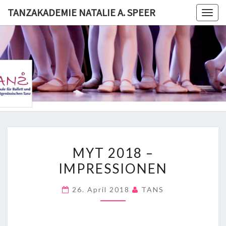
Skip
TANZAKADEMIE NATALIE A. SPEER
Togg
to
navig
content
TANZAKA
NATALI
SPE
MYT
MYT 2018 –
2018
IMPRESSIONEN
–
IMPRESSIONEN
26. April 2018
TANS