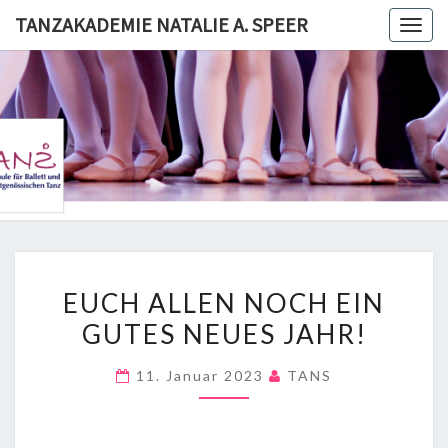
Skip
TANZAKADEMIE NATALIE A. SPEER
Togg
to
navig
content
TANZAKA
NATALI
SPE
EUCH
EUCH ALLEN NOCH EIN
ALLEN
GUTES NEUES JAHR!
NOCH
EIN
11. Januar 2023
TANS
GUTES
NEUES
JAHR!