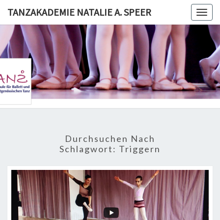
Skip
TANZAKADEMIE NATALIE A. SPEER
Togg
to
navig
content
TANZAKA
NATALI
SPE
Durchsuchen Nach
Schlagwort:
Triggern