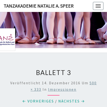
Skip
TANZAKADEMIE NATALIE A. SPEER
Togg
to
navig
content
TANZAKA
NATALI
SPE
BALLETT 3
Veröffentlicht
14. Dezember 2016
Um
500
× 333
In
Impressionen
← VORHERIGES
/
NÄCHSTES →