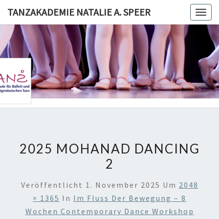
Skip
TANZAKADEMIE NATALIE A. SPEER
Togg
to
navig
content
TANZAKA
NATALI
SPE
2025 MOHANAD DANCING
2
Veröffentlicht
1. November 2025
Um
2048
× 1365
In
Im Fluss Der Bewegung – 8
Wochen Contemporary Dance Workshop